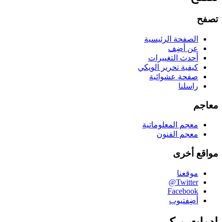
تصفح
الصفحة الرئيسية
عن أضِف
أحدث التغييرات
كيفية تحرير الويكي
صفحة عشوائية
راسلنا
معاجم
معجم المعلوماتية
معجم الفنون
مواقع أخرى
موقعنا
‪@Twitter‬
Facebook
أضِفتيوب
ادوات ويكي