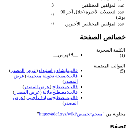
3
عدد المؤلفين المختلفين
عدد التعديلات الأخيرة (خلال آخر 90
0
يومًا)
0
عدد المؤلفين المختلفين الأخيرين
خصائص الصفحة
الكلمة السحرية
__لافهرس__
(1)
القوالب المضمنة
قالب:إنشاء و استبداء
(
عرض المصدر
)
(5)
قالب:صفحة تحويلة معجمية
(
عرض
المصدر
)
قالب:مصطلح
(
عرض المصدر
)
قالب:مصطلح/دلالة
(
عرض المصدر
)
قالب:مصطلح/مرادف أجنبي
(
عرض
المصدر
)
مجلوبة من "
https://adef.xyz/wiki/معجم:تحميض
"
تصفح