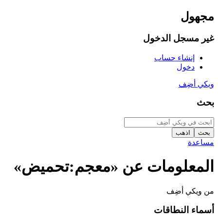
مجهول
غير مسجل الدخول
إنشاء حساب
دخول
ويكي أضِف
بحث
مساعدة
المعلومات عن «معجم:تحميض»
من ويكي أضِف
أسماء النطاقات