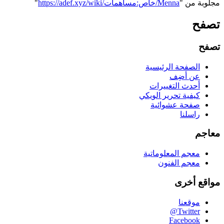
مجلوبة من "
https://adef.xyz/wiki/خاص:مساهمات/Menna
"
تصفح
تصفح
الصفحة الرئيسية
عن أضِف
أحدث التغييرات
كيفية تحرير الويكي
صفحة عشوائية
راسلنا
معاجم
معجم المعلوماتية
معجم الفنون
مواقع أخرى
موقعنا
‪@Twitter‬
Facebook