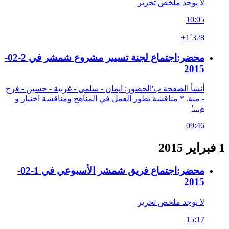
لا يوجد ملخص تحرير
10:05
+1٬328
محضر:اجتماع لجنة تسيير مشروع شمشر في 2-02-
2015
أنشأ الصفحة ب'الحضور: ايمان - سلمى - غربية - حسين - فرح
- منة. * مناقشة تطور العمل في المناهج ومناقشة اختيار و
م...'
09:46
1 فبراير 2015
محضر:اجتماع فريق شمشر الأسبوعي في 1-02-
2015
لا يوجد ملخص تحرير
15:17